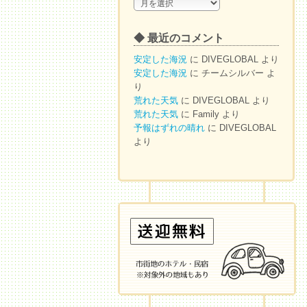
◆
ア
ー
◆ 最近のコメント
カ
イ
安定した海況
に
DIVEGLOBAL
より
ブ
安定した海況
に
チームシルバー
よ
り
荒れた天気
に
DIVEGLOBAL
より
荒れた天気
に
Family
より
予報はずれの晴れ
に
DIVEGLOBAL
より