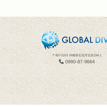
〒907-0243 沖縄県石垣市宮良294-1
0980-87-9664