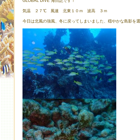
GLOBAL DIVE 海日記です！
気温 ２７℃ 風速 北東１０ｍ 波高 ３ｍ
今日は北風の強風、冬に戻ってしまいました、穏やかな島影を