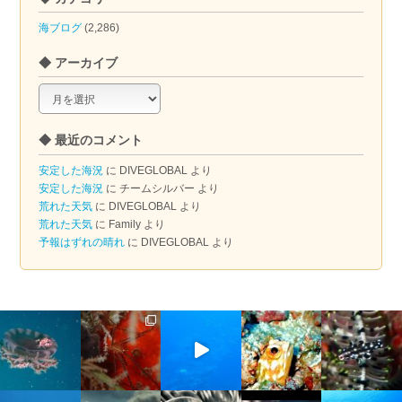
海ブログ
(2,286)
◆ アーカイブ
◆
ア
ー
◆ 最近のコメント
カ
イ
安定した海況
に
DIVEGLOBAL
より
ブ
安定した海況
に
チームシルバー
より
荒れた天気
に
DIVEGLOBAL
より
荒れた天気
に
Family
より
予報はずれの晴れ
に
DIVEGLOBAL
より