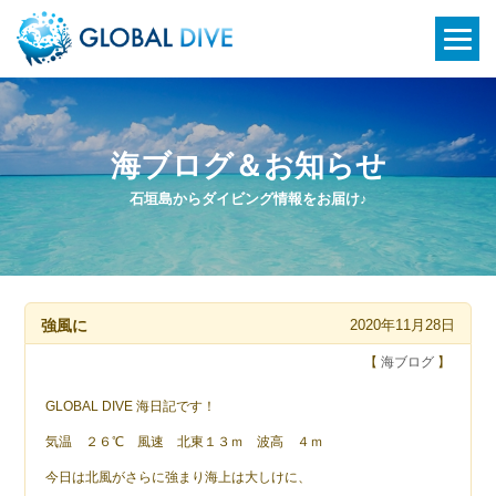
海ブログ＆お知らせ
石垣島からダイビング情報をお届け♪
強風に
2020年11月28日
【
海ブログ
】
GLOBAL DIVE 海日記です！
気温 ２６℃ 風速 北東１３ｍ 波高 ４ｍ
今日は北風がさらに強まり海上は大しけに、