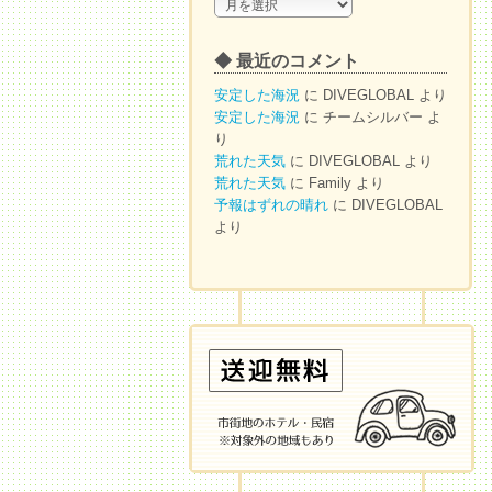
◆
ア
ー
◆ 最近のコメント
カ
イ
安定した海況
に
DIVEGLOBAL
より
ブ
安定した海況
に
チームシルバー
よ
り
荒れた天気
に
DIVEGLOBAL
より
荒れた天気
に
Family
より
予報はずれの晴れ
に
DIVEGLOBAL
より