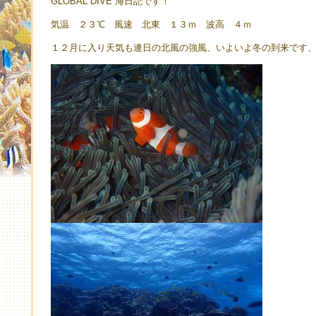
GLOBAL DIVE 海日記です！
気温 ２３℃ 風速 北東 １３ｍ 波高 ４ｍ
１２月に入り天気も連日の北風の強風、いよいよ冬の到来です