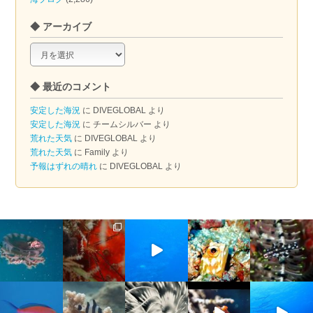
◆ アーカイブ
◆
ア
ー
◆ 最近のコメント
カ
イ
安定した海況
に
DIVEGLOBAL
より
ブ
安定した海況
に
チームシルバー
より
荒れた天気
に
DIVEGLOBAL
より
荒れた天気
に
Family
より
予報はずれの晴れ
に
DIVEGLOBAL
より