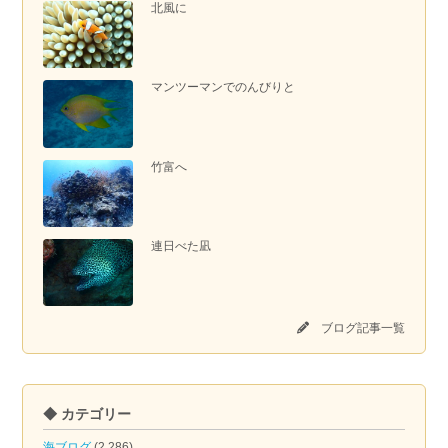
北風に
マンツーマンでのんびりと
竹富へ
連日べた凪
ブログ記事一覧
◆ カテゴリー
海ブログ
(2,286)