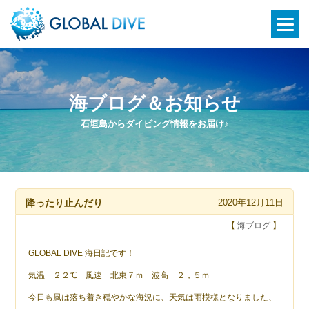
海ブログ＆お知らせ
石垣島からダイビング情報をお届け♪
降ったり止んだり
2020年12月11日
【
海ブログ
】
GLOBAL DIVE 海日記です！
気温 ２２℃ 風速 北東７ｍ 波高 ２，５ｍ
今日も風は落ち着き穏やかな海況に、天気は雨模様となりました、