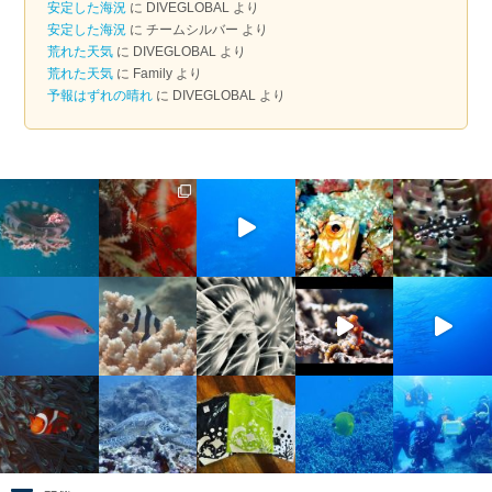
安定した海況
に
DIVEGLOBAL
より
ブ
安定した海況
に
チームシルバー
より
荒れた天気
に
DIVEGLOBAL
より
荒れた天気
に
Family
より
予報はずれの晴れ
に
DIVEGLOBAL
より