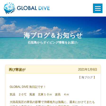
海ブログ＆お知らせ
石垣島からダイビング情報をお届け♪
再び寒波が
2021年1月6日
【
海ブログ
】
GLOBAL DIVE 海日記です！
気温 ２０℃ 風速 北東１０ｍ 波高 ４ｍ
大陸高気圧の寒気の影響で沖縄地方は強風に、週末にかけてまたも