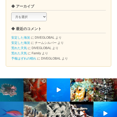
◆ アーカイブ
◆
ア
ー
◆ 最近のコメント
カ
イ
安定した海況
に
DIVEGLOBAL
より
ブ
安定した海況
に
チームシルバー
より
荒れた天気
に
DIVEGLOBAL
より
荒れた天気
に
Family
より
予報はずれの晴れ
に
DIVEGLOBAL
より