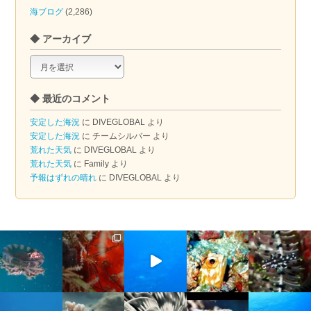
海ブログ
(2,286)
◆ アーカイブ
◆
ア
ー
◆ 最近のコメント
カ
イ
安定した海況
に
DIVEGLOBAL
より
ブ
安定した海況
に
チームシルバー
より
荒れた天気
に
DIVEGLOBAL
より
荒れた天気
に
Family
より
予報はずれの晴れ
に
DIVEGLOBAL
より