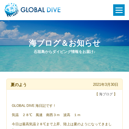
海ブログ＆お知らせ
石垣島からダイビング情報をお届け♪
夏のよう
2021年3月30日
【
海ブログ
】
GLOBAL DIVE 海日記です！
気温 ２８℃ 風速 南西３ｍ 波高 １ｍ
今日は最高気温２８℃まで上昇、陸上は夏のようになってきまし