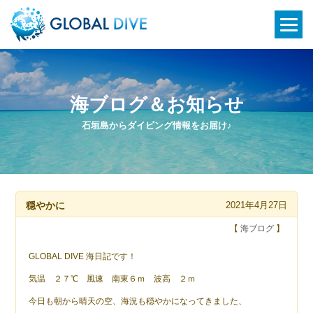
海ブログ＆お知らせ
石垣島からダイビング情報をお届け♪
穏やかに
2021年4月27日
【
海ブログ
】
GLOBAL DIVE 海日記です！
気温 ２７℃ 風速 南東６ｍ 波高 ２ｍ
今日も朝から晴天の空、海況も穏やかになってきました、