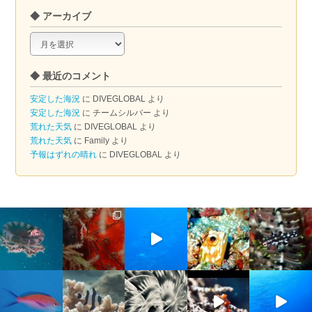
◆ アーカイブ
◆
ア
ー
◆ 最近のコメント
カ
イ
安定した海況
に
DIVEGLOBAL
より
ブ
安定した海況
に
チームシルバー
より
荒れた天気
に
DIVEGLOBAL
より
荒れた天気
に
Family
より
予報はずれの晴れ
に
DIVEGLOBAL
より