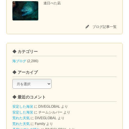
連日べた凪
ブログ記事一覧
◆ カテゴリー
海ブログ
(2,286)
◆ アーカイブ
◆
ア
ー
◆ 最近のコメント
カ
イ
安定した海況
に
DIVEGLOBAL
より
ブ
安定した海況
に
チームシルバー
より
荒れた天気
に
DIVEGLOBAL
より
荒れた天気
に
Family
より