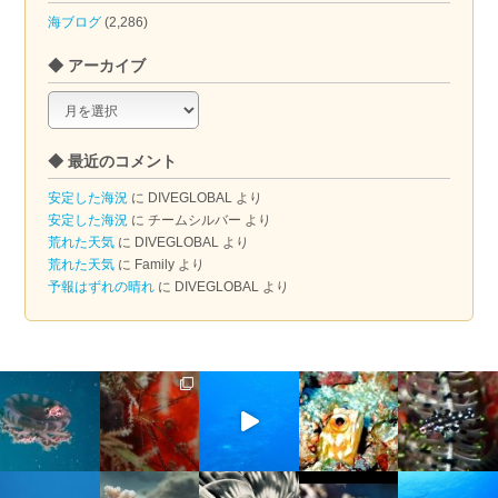
海ブログ
(2,286)
◆ アーカイブ
◆
ア
ー
◆ 最近のコメント
カ
イ
安定した海況
に
DIVEGLOBAL
より
ブ
安定した海況
に
チームシルバー
より
荒れた天気
に
DIVEGLOBAL
より
荒れた天気
に
Family
より
予報はずれの晴れ
に
DIVEGLOBAL
より