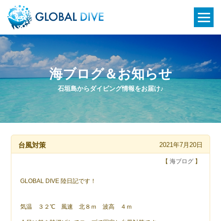
海ブログ＆お知らせ
石垣島からダイビング情報をお届け♪
台風対策
2021年7月20日
【
海ブログ
】
GLOBAL DIVE 陸日記です！
気温 ３２℃ 風速 北８ｍ 波高 ４ｍ