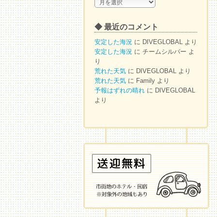
◆
ア
ー
◆ 最近のコメント
カ
イ
安定した海況
に
DIVEGLOBAL
より
ブ
安定した海況
に
チームシルバー
よ
り
荒れた天気
に
DIVEGLOBAL
より
荒れた天気
に
Family
より
予報はずれの晴れ
に
DIVEGLOBAL
より