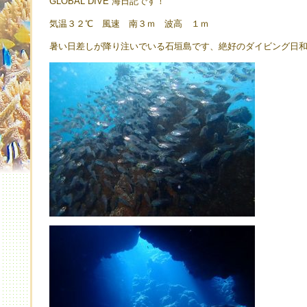
GLOBAL DIVE 海日記です！
気温３２℃ 風速 南３ｍ 波高 １ｍ
暑い日差しが降り注いでいる石垣島です、絶好のダイビング日