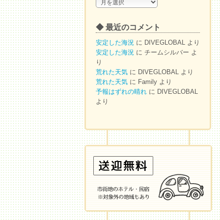
◆
ア
ー
◆ 最近のコメント
カ
イ
安定した海況
に
DIVEGLOBAL
より
ブ
安定した海況
に
チームシルバー
よ
り
荒れた天気
に
DIVEGLOBAL
より
荒れた天気
に
Family
より
予報はずれの晴れ
に
DIVEGLOBAL
より