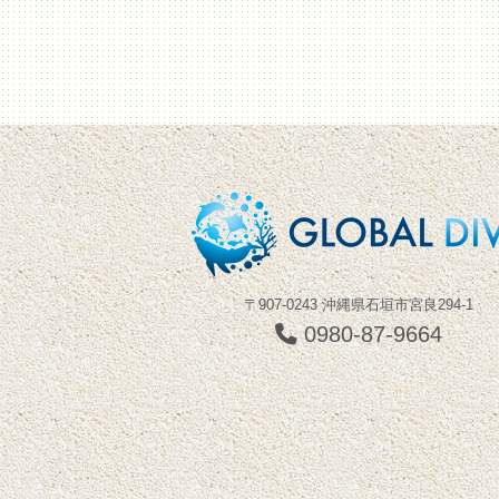
〒907-0243 沖縄県石垣市宮良294-1
0980-87-9664