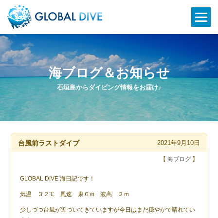
海ブログ＆お知らせ
石垣島からダイビング情報をお届け♪
台風前ラストダイブ
2021年9月10日
【
海ブログ
】
GLOBAL DIVE 海日記です！
気温 ３２℃ 風速 東６m 波高 ２ｍ
少しづつ台風が近づいてきていますが今日はまだ穏やかで晴れてい