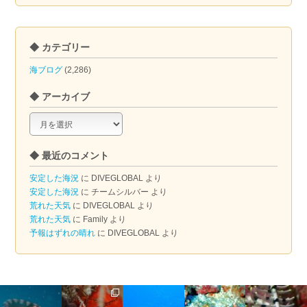
◆ カテゴリー
海ブログ
(2,286)
◆ アーカイブ
◆
ア
ー
◆ 最近のコメント
カ
イ
安定した海況
に
DIVEGLOBAL
より
ブ
安定した海況
に
チームシルバー
より
荒れた天気
に
DIVEGLOBAL
より
荒れた天気
に
Family
より
予報はずれの晴れ
に
DIVEGLOBAL
より