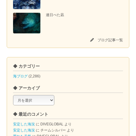
連日べた凪
ブログ記事一覧
◆ カテゴリー
海ブログ
(2,286)
◆ アーカイブ
◆
ア
ー
◆ 最近のコメント
カ
イ
安定した海況
に
DIVEGLOBAL
より
ブ
安定した海況
に
チームシルバー
より