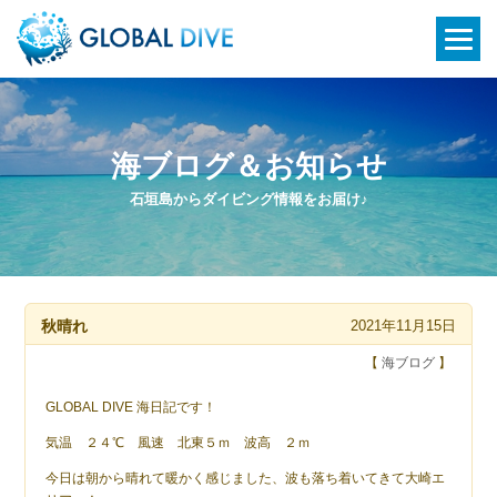
海ブログ＆お知らせ
石垣島からダイビング情報をお届け♪
秋晴れ
2021年11月15日
【
海ブログ
】
GLOBAL DIVE 海日記です！
気温 ２４℃ 風速 北東５ｍ 波高 ２ｍ
今日は朝から晴れて暖かく感じました、波も落ち着いてきて大崎エ