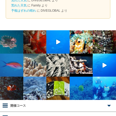
荒れた天気
に
DIVEGLOBAL
より
荒れた天気
に
Family
より
予報はずれの晴れ
に
DIVEGLOBAL
より
開催コース