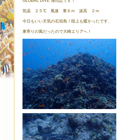
GLOBAL DIVE 海日記です！
気温 ２５℃ 風速 東６ｍ 波高 ２ｍ
今日もいい天気の石垣島！陸上も暖かったです、
東寄りの風だったので大崎エリアへ！