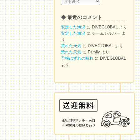
◆
ア
ー
◆ 最近のコメント
カ
イ
安定した海況
に
DIVEGLOBAL
より
ブ
安定した海況
に
チームシルバー
よ
り
荒れた天気
に
DIVEGLOBAL
より
荒れた天気
に
Family
より
予報はずれの晴れ
に
DIVEGLOBAL
より