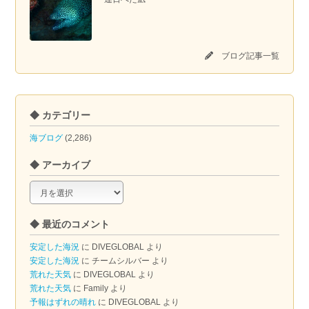
ブログ記事一覧
◆ カテゴリー
海ブログ
(2,286)
◆ アーカイブ
◆
ア
ー
◆ 最近のコメント
カ
イ
安定した海況
に
DIVEGLOBAL
より
ブ
安定した海況
に
チームシルバー
より
荒れた天気
に
DIVEGLOBAL
より
荒れた天気
に
Family
より
予報はずれの晴れ
に
DIVEGLOBAL
より