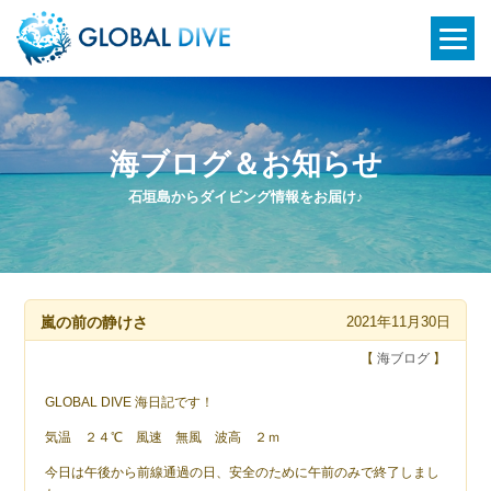
海ブログ＆お知らせ
石垣島からダイビング情報をお届け♪
嵐の前の静けさ
2021年11月30日
【
海ブログ
】
GLOBAL DIVE 海日記です！
気温 ２４℃ 風速 無風 波高 ２ｍ
今日は午後から前線通過の日、安全のために午前のみで終了しまし