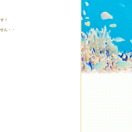
です！
ません・・