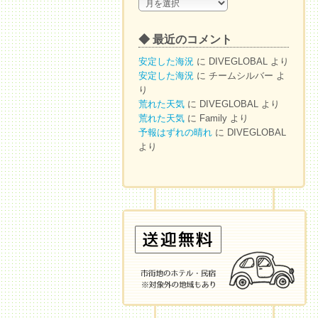
◆
ア
ー
◆ 最近のコメント
カ
イ
安定した海況
に
DIVEGLOBAL
より
ブ
安定した海況
に
チームシルバー
よ
り
荒れた天気
に
DIVEGLOBAL
より
荒れた天気
に
Family
より
予報はずれの晴れ
に
DIVEGLOBAL
より