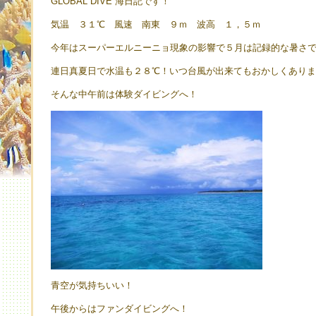
GLOBAL DIVE 海日記です！
気温 ３１℃ 風速 南東 ９ｍ 波高 １，５ｍ
今年はスーパーエルニーニョ現象の影響で５月は記録的な暑さ
連日真夏日で水温も２８℃！いつ台風が出来てもおかしくあり
そんな中午前は体験ダイビングへ！
青空が気持ちいい！
午後からはファンダイビングへ！