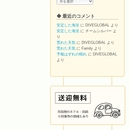
◆
ア
ー
◆ 最近のコメント
カ
イ
安定した海況
に
DIVEGLOBAL
より
ブ
安定した海況
に
チームシルバー
よ
り
荒れた天気
に
DIVEGLOBAL
より
荒れた天気
に
Family
より
予報はずれの晴れ
に
DIVEGLOBAL
より