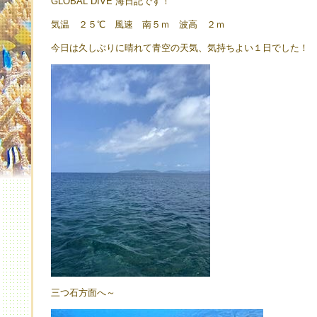
GLOBAL DIVE 海日記です！
気温 ２５℃ 風速 南５ｍ 波高 ２ｍ
今日は久しぶりに晴れて青空の天気、気持ちよい１日でした！
三つ石方面へ～