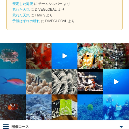
ブ
安定した海況
に
チームシルバー
より
荒れた天気
に
DIVEGLOBAL
より
荒れた天気
に
Family
より
予報はずれの晴れ
に
DIVEGLOBAL
より
開催コース