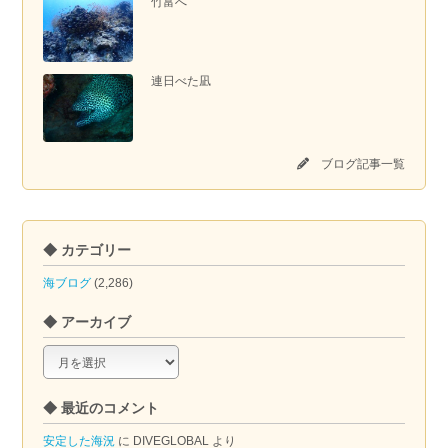
竹富へ
連日べた凪
ブログ記事一覧
◆ カテゴリー
海ブログ
(2,286)
◆ アーカイブ
◆
ア
ー
◆ 最近のコメント
カ
イ
安定した海況
に
DIVEGLOBAL
より