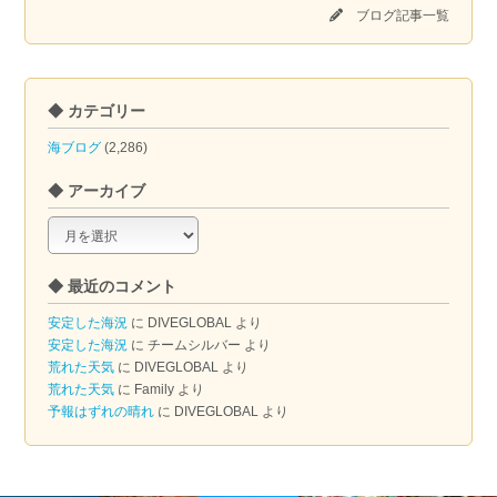
ブログ記事一覧
◆ カテゴリー
海ブログ
(2,286)
◆ アーカイブ
◆
ア
ー
◆ 最近のコメント
カ
イ
安定した海況
に
DIVEGLOBAL
より
ブ
安定した海況
に
チームシルバー
より
荒れた天気
に
DIVEGLOBAL
より
荒れた天気
に
Family
より
予報はずれの晴れ
に
DIVEGLOBAL
より