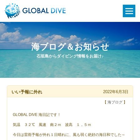
海ブログ＆お知らせ
石垣島からダイビング情報をお届け♪
いい予報に外れ
2022年6月3日
【
海ブログ
】
GLOBAL DIVE 海日記です！
気温 ３２℃ 風速 南２ｍ 波高 １，５ｍ
今日は雷雨予報が外れ１日晴れに、風も弱く絶好の海日和でした～