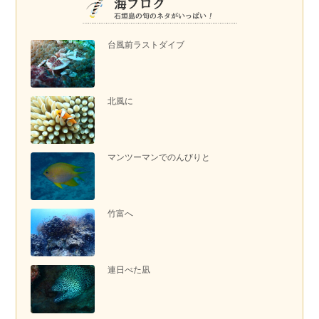
台風前ラストダイブ
北風に
マンツーマンでのんびりと
竹富へ
連日べた凪