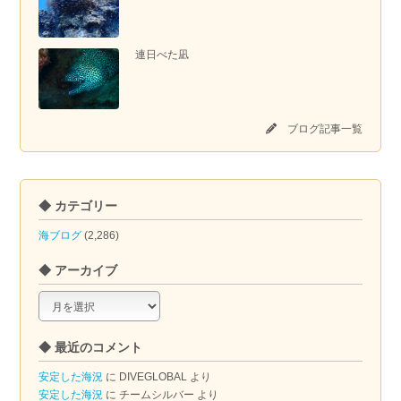
連日べた凪
ブログ記事一覧
◆ カテゴリー
海ブログ
(2,286)
◆ アーカイブ
◆
ア
ー
◆ 最近のコメント
カ
イ
安定した海況
に
DIVEGLOBAL
より
ブ
安定した海況
に
チームシルバー
より