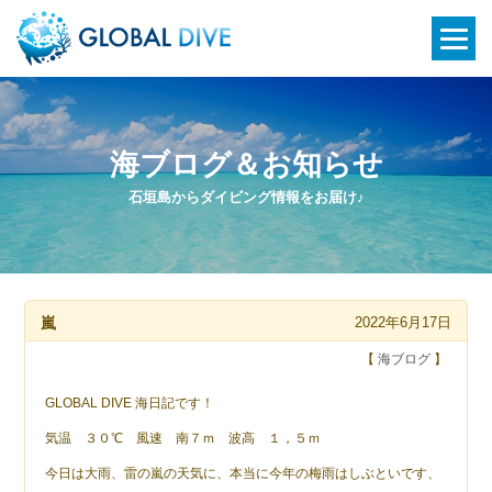
海ブログ＆お知らせ
石垣島からダイビング情報をお届け♪
嵐
2022年6月17日
【
海ブログ
】
GLOBAL DIVE 海日記です！
気温 ３０℃ 風速 南７ｍ 波高 １，５ｍ
今日は大雨、雷の嵐の天気に、本当に今年の梅雨はしぶといです、