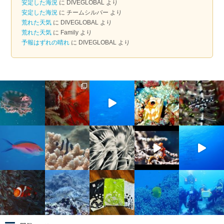
安定した海況
に
DIVEGLOBAL
より
ブ
安定した海況
に
チームシルバー
より
荒れた天気
に
DIVEGLOBAL
より
荒れた天気
に
Family
より
予報はずれの晴れ
に
DIVEGLOBAL
より