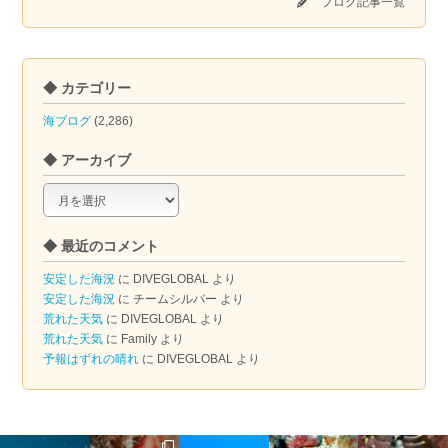
ブログ記事一覧
◆ カテゴリー
海ブログ
(2,286)
◆ アーカイブ
◆
ア
ー
◆ 最近のコメント
カ
イ
安定した海況
に
DIVEGLOBAL
より
ブ
安定した海況
に
チームシルバー
より
荒れた天気
に
DIVEGLOBAL
より
荒れた天気
に
Family
より
予報はずれの晴れ
に
DIVEGLOBAL
より