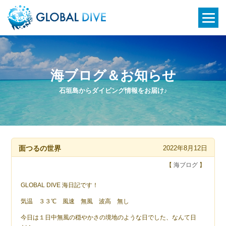
海ブログ＆お知らせ
石垣島からダイビング情報をお届け♪
面つるの世界
2022年8月12日
【
海ブログ
】
GLOBAL DIVE 海日記です！
気温 ３３℃ 風速 無風 波高 無し
今日は１日中無風の穏やかさの境地のような日でした、なんて日