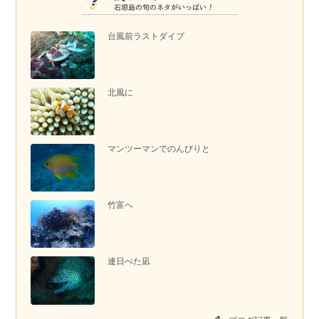
台風前ラストダイブ
北風に
マンツーマンでのんびりと
竹富へ
連日べた凪