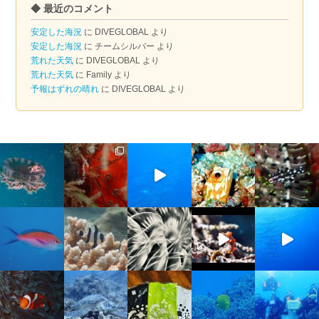
◆ 最近のコメント
カ
イ
安定した海況
に
DIVEGLOBAL
より
ブ
安定した海況
に
チームシルバー
より
荒れた天気
に
DIVEGLOBAL
より
荒れた天気
に
Family
より
予報はずれの晴れ
に
DIVEGLOBAL
より