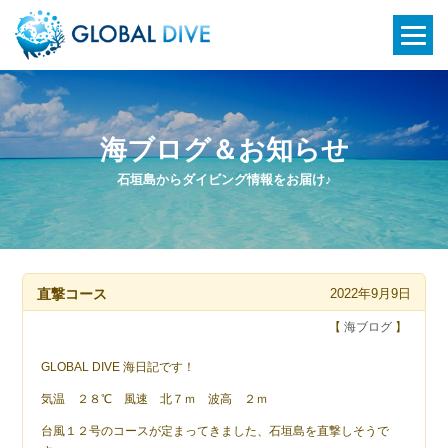
海ブログ＆お知らせ
石垣島からダイビング情報をお届け♪
直撃コース
2022年9月9日
【
海ブログ
】
GLOBAL DIVE 海日記です！
気温 ２８℃ 風速 北７ｍ 波高 ２ｍ
台風１２号のコースが定まってきました、石垣島を直撃しそうで