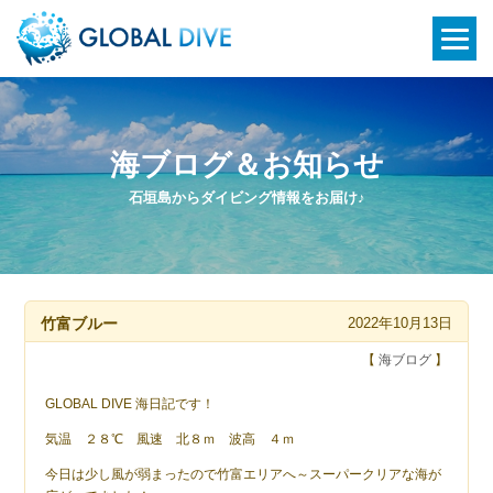
海ブログ＆お知らせ
石垣島からダイビング情報をお届け♪
竹富ブルー
2022年10月13日
【
海ブログ
】
GLOBAL DIVE 海日記です！
気温 ２８℃ 風速 北８ｍ 波高 ４ｍ
今日は少し風が弱まったので竹富エリアへ～スーパークリアな海が