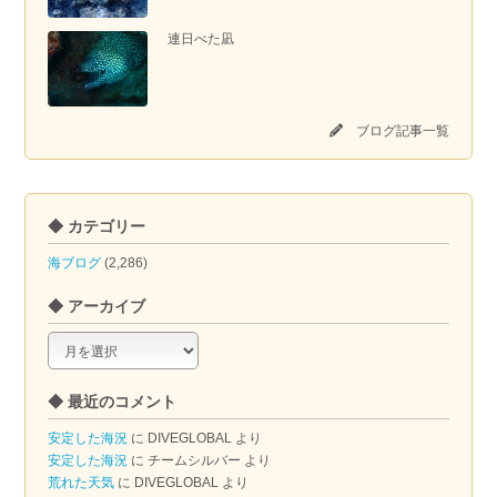
連日べた凪
ブログ記事一覧
◆ カテゴリー
海ブログ
(2,286)
◆ アーカイブ
◆
ア
ー
◆ 最近のコメント
カ
イ
安定した海況
に
DIVEGLOBAL
より
ブ
安定した海況
に
チームシルバー
より
荒れた天気
に
DIVEGLOBAL
より