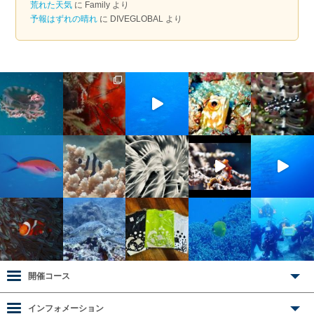
荒れた天気
に
Family
より
予報はずれの晴れ
に
DIVEGLOBAL
より
開催コース
インフォメーション