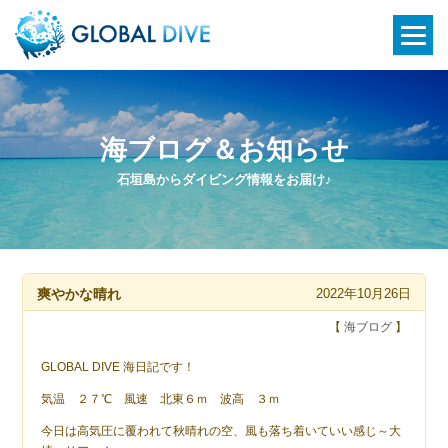
海ブログ＆お知らせ
石垣島からダイビング情報をお届け♪
爽やかな晴れ
2022年10月26日
【
海ブログ
】
GLOBAL DIVE 海日記です！
気温 ２７℃ 風速 北東６ｍ 波高 ３ｍ
今日は高気圧に覆われて秋晴れの空、風も落ち着いていい感じ～大