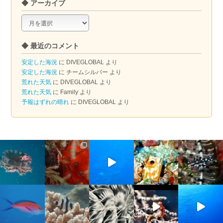
◆ アーカイブ
◆
ア
ー
◆ 最近のコメント
カ
イ
安定した海況
に
DIVEGLOBAL
より
ブ
安定した海況
に
チームシルバー
より
荒れた天気
に
DIVEGLOBAL
より
荒れた天気
に
Family
より
予報はずれの晴れ
に
DIVEGLOBAL
より