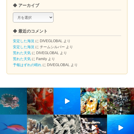
◆ アーカイブ
◆
ア
ー
◆ 最近のコメント
カ
イ
安定した海況
に
DIVEGLOBAL
より
ブ
安定した海況
に
チームシルバー
より
荒れた天気
に
DIVEGLOBAL
より
荒れた天気
に
Family
より
予報はずれの晴れ
に
DIVEGLOBAL
より