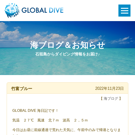
海ブログ＆お知らせ
石垣島からダイビング情報をお届け♪
竹富ブルー
2022年11月23日
【
海ブログ
】
GLOBAL DIVE 海日記です！
気温 ２７℃ 風速 北７ｍ 波高 ２，５ｍ
今日はお昼に前線通過で荒れた天気に、午前中のみで帰港となりま