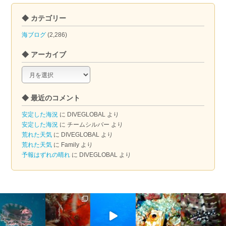
◆ カテゴリー
海ブログ
(2,286)
◆ アーカイブ
◆
ア
ー
◆ 最近のコメント
カ
イ
安定した海況
に
DIVEGLOBAL
より
ブ
安定した海況
に
チームシルバー
より
荒れた天気
に
DIVEGLOBAL
より
荒れた天気
に
Family
より
予報はずれの晴れ
に
DIVEGLOBAL
より