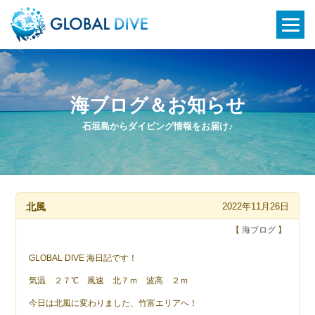
海ブログ＆お知らせ
石垣島からダイビング情報をお届け♪
北風
2022年11月26日
【
海ブログ
】
GLOBAL DIVE 海日記です！
気温 ２７℃ 風速 北７ｍ 波高 ２ｍ
今日は北風に変わりました、竹富エリアへ！