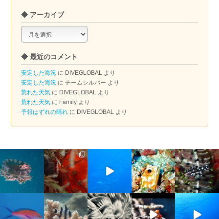
◆ アーカイブ
◆
ア
ー
◆ 最近のコメント
カ
イ
安定した海況
に
DIVEGLOBAL
より
ブ
安定した海況
に
チームシルバー
より
荒れた天気
に
DIVEGLOBAL
より
荒れた天気
に
Family
より
予報はずれの晴れ
に
DIVEGLOBAL
より