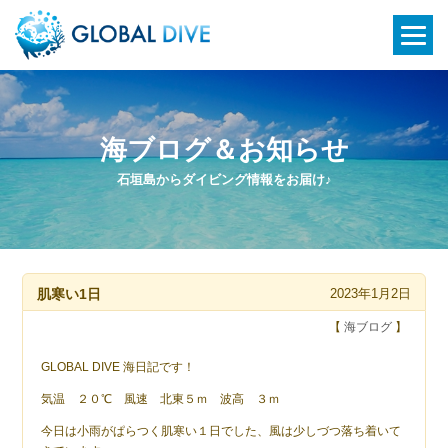
海ブログ＆お知らせ
石垣島からダイビング情報をお届け♪
肌寒い1日
2023年1月2日
【
海ブログ
】
GLOBAL DIVE 海日記です！
気温 ２０℃ 風速 北東５ｍ 波高 ３ｍ
今日は小雨がぱらつく肌寒い１日でした、風は少しづつ落ち着いて