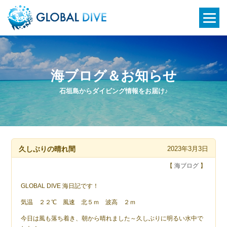
海ブログ＆お知らせ
石垣島からダイビング情報をお届け♪
久しぶりの晴れ間
2023年3月3日
【
海ブログ
】
GLOBAL DIVE 海日記です！
気温 ２２℃ 風速 北５ｍ 波高 ２ｍ
今日は風も落ち着き、朝から晴れました～久しぶりに明るい水中で