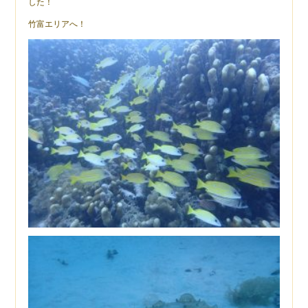
した！
竹富エリアへ！