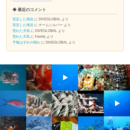
ー
◆ 最近のコメント
カ
イ
安定した海況
に
DIVEGLOBAL
より
ブ
安定した海況
に
チームシルバー
より
荒れた天気
に
DIVEGLOBAL
より
荒れた天気
に
Family
より
予報はずれの晴れ
に
DIVEGLOBAL
より