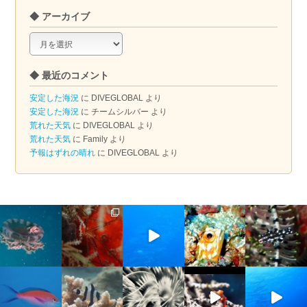
◆ アーカイブ
◆
ア
ー
◆ 最近のコメント
カ
イ
安定した海況
に
DIVEGLOBAL
より
ブ
安定した海況
に
チームシルバー
より
荒れた天気
に
DIVEGLOBAL
より
荒れた天気
に
Family
より
予報はずれの晴れ
に
DIVEGLOBAL
より