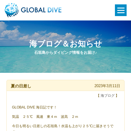
海ブログ＆お知らせ
石垣島からダイビング情報をお届け♪
夏の日差し
2023年3月11日
【
海ブログ
】
GLOBAL DIVE 海日記です！
気温 ２５℃ 風速 東４ｍ 波高 ２ｍ
今日も明るい日差しの石垣島！水温も上がり２５℃に届きそうで