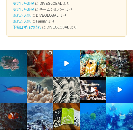
イ
安定した海況
に
DIVEGLOBAL
より
ブ
安定した海況
に
チームシルバー
より
荒れた天気
に
DIVEGLOBAL
より
荒れた天気
に
Family
より
予報はずれの晴れ
に
DIVEGLOBAL
より