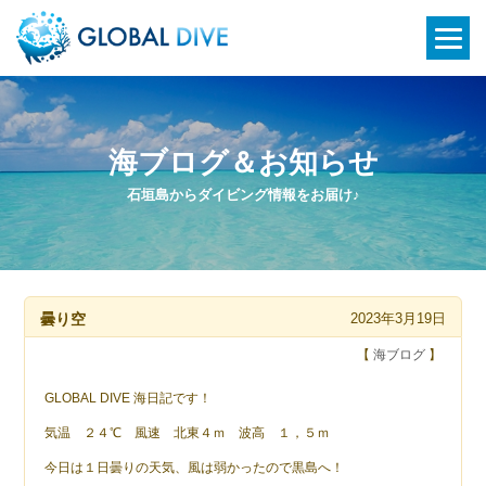
海ブログ＆お知らせ
石垣島からダイビング情報をお届け♪
曇り空
2023年3月19日
【
海ブログ
】
GLOBAL DIVE 海日記です！
気温 ２４℃ 風速 北東４ｍ 波高 １，５ｍ
今日は１日曇りの天気、風は弱かったので黒島へ！