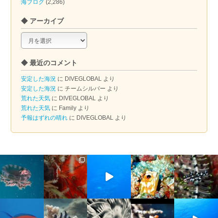
海ブログ
(2,286)
◆ アーカイブ
◆
ア
ー
◆ 最近のコメント
カ
イ
安定した海況
に
DIVEGLOBAL
より
ブ
安定した海況
に
チームシルバー
より
荒れた天気
に
DIVEGLOBAL
より
荒れた天気
に
Family
より
予報はずれの晴れ
に
DIVEGLOBAL
より