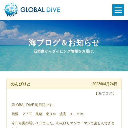
海ブログ＆お知らせ
石垣島からダイビング情報をお届け♪
のんびりと
2023年4月24日
【
海ブログ
】
GLOBAL DIVE 海日記です！
気温 ２７℃ 風速 東３ｍ 波高 １，５ｍ
今日も風の弱い１日でした、のんびりマンツーマンで楽しんできま