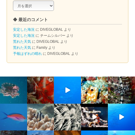
◆
ア
ー
◆ 最近のコメント
カ
イ
安定した海況
に
DIVEGLOBAL
より
ブ
安定した海況
に
チームシルバー
より
荒れた天気
に
DIVEGLOBAL
より
荒れた天気
に
Family
より
予報はずれの晴れ
に
DIVEGLOBAL
より