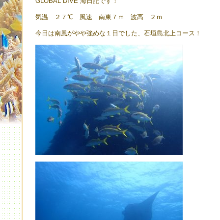
GLOBAL DIVE 海日記です！
気温 ２７℃ 風速 南東７ｍ 波高 ２ｍ
今日は南風がやや強めな１日でした、石垣島北上コース！