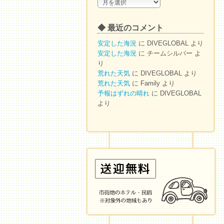
◆
ア
ー
◆ 最近のコメント
カ
イ
安定した海況
に
DIVEGLOBAL
より
ブ
安定した海況
に
チームシルバー
よ
り
荒れた天気
に
DIVEGLOBAL
より
荒れた天気
に
Family
より
予報はずれの晴れ
に
DIVEGLOBAL
より