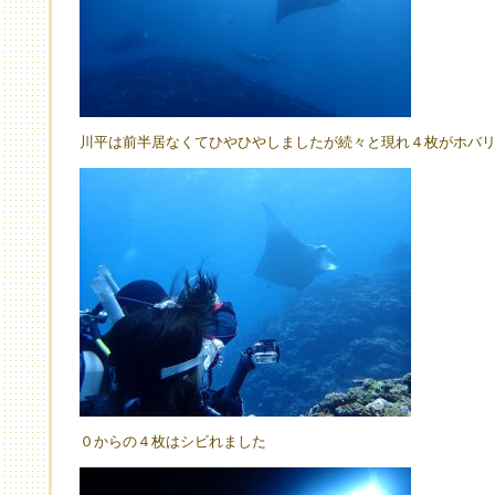
川平は前半居なくてひやひやしましたが続々と現れ４枚がホバ
０からの４枚はシビれました