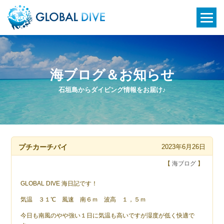
海ブログ＆お知らせ
石垣島からダイビング情報をお届け♪
プチカーチバイ
2023年6月26日
【
海ブログ
】
GLOBAL DIVE 海日記です！
気温 ３１℃ 風速 南６ｍ 波高 １，５ｍ
今日も南風のやや強い１日に気温も高いですが湿度が低く快適で