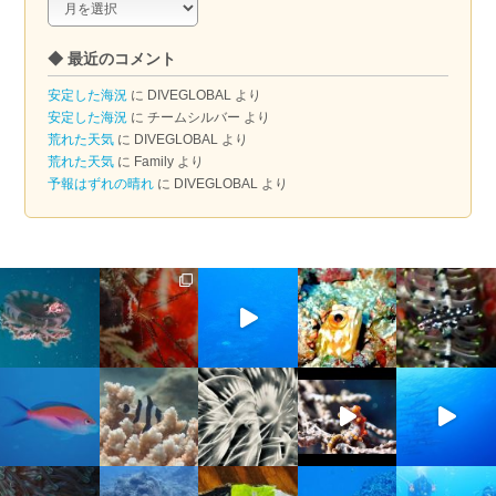
ア
ー
◆ 最近のコメント
カ
イ
安定した海況
に
DIVEGLOBAL
より
ブ
安定した海況
に
チームシルバー
より
荒れた天気
に
DIVEGLOBAL
より
荒れた天気
に
Family
より
予報はずれの晴れ
に
DIVEGLOBAL
より