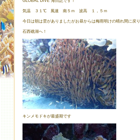
GLOBAL DIVE 海日記です！
気温 ３１℃ 風速 南５ｍ 波高 １，５ｍ
今日は朝は雲がありましたがお昼からは梅雨明けの晴れ間に戻
石西礁湖へ！
キンメモドキが最盛期です