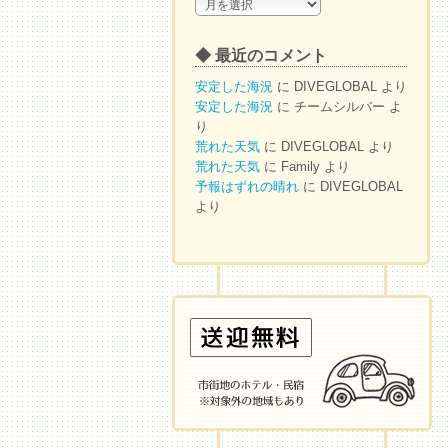
◆
ア
ー
◆ 最近のコメント
カ
イ
安定した海況
に
DIVEGLOBAL
より
ブ
安定した海況
に
チームシルバー
よ
り
荒れた天気
に
DIVEGLOBAL
より
荒れた天気
に
Family
より
予報はずれの晴れ
に
DIVEGLOBAL
より