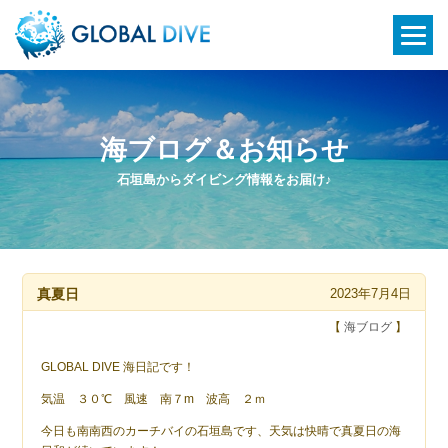
海ブログ＆お知らせ
石垣島からダイビング情報をお届け♪
真夏日
2023年7月4日
【
海ブログ
】
GLOBAL DIVE 海日記です！
気温 ３０℃ 風速 南７m 波高 ２ｍ
今日も南南西のカーチバイの石垣島です、天気は快晴で真夏日の海