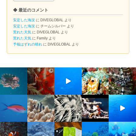
ー
◆ 最近のコメント
カ
イ
安定した海況
に
DIVEGLOBAL
より
ブ
安定した海況
に
チームシルバー
より
荒れた天気
に
DIVEGLOBAL
より
荒れた天気
に
Family
より
予報はずれの晴れ
に
DIVEGLOBAL
より