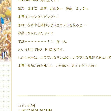
GLOBAL DIVE 海日記です！
気温 ３３℃ 風速 北西９ｍ 波高 ２，５ｍ
本日はファンダイビングへ！
きれいな水中を撮影しようとカメラを見ると・・
液晶に水がたぷたぷ？？
水没－－－－－－－！！ ちーん。
というわけでNO PHOTOです。
しかし水中は、カラフルなサンゴや、カラフルな魚達であふれ
本日ご参加されたHさん、また遊びに来てくださいね！
コメント2件
しほ
| 2016.08.26 23:54