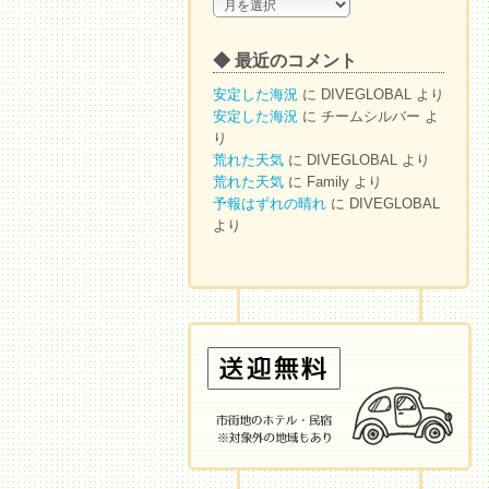
◆
ア
ー
◆ 最近のコメント
カ
イ
安定した海況
に
DIVEGLOBAL
より
ブ
安定した海況
に
チームシルバー
よ
り
荒れた天気
に
DIVEGLOBAL
より
荒れた天気
に
Family
より
予報はずれの晴れ
に
DIVEGLOBAL
より