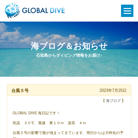
海ブログ＆お知らせ
石垣島からダイビング情報をお届け♪
台風５号
2023年7月25日
【
海ブログ
】
GLOBAL DIVE 海日記です！
気温 ３０℃ 風速 東１０ｍ 波高 ４ｍ
台風５号の影響で風が強まってきています、明日からは大時化の予