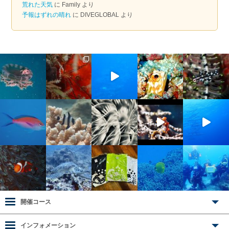
荒れた天気
に
Family
より
予報はずれの晴れ
に
DIVEGLOBAL
より
開催コース
インフォメーション