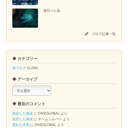
連日べた凪
ブログ記事一覧
◆ カテゴリー
海ブログ
(2,286)
◆ アーカイブ
◆
ア
ー
◆ 最近のコメント
カ
イ
安定した海況
に
DIVEGLOBAL
より
ブ
安定した海況
に
チームシルバー
より
荒れた天気
に
DIVEGLOBAL
より