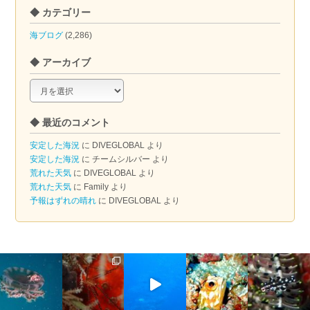
◆ カテゴリー
海ブログ
(2,286)
◆ アーカイブ
◆
ア
ー
◆ 最近のコメント
カ
イ
安定した海況
に
DIVEGLOBAL
より
ブ
安定した海況
に
チームシルバー
より
荒れた天気
に
DIVEGLOBAL
より
荒れた天気
に
Family
より
予報はずれの晴れ
に
DIVEGLOBAL
より