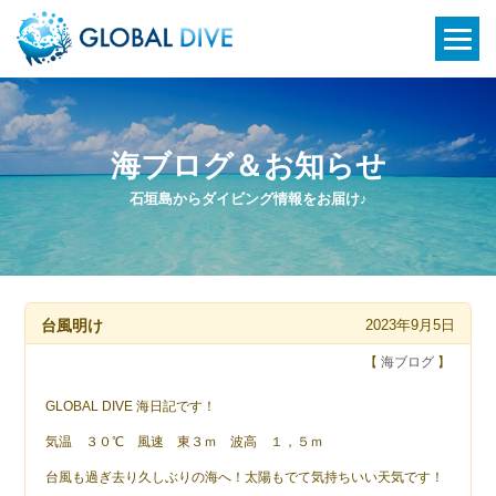
海ブログ＆お知らせ
石垣島からダイビング情報をお届け♪
台風明け
2023年9月5日
【
海ブログ
】
GLOBAL DIVE 海日記です！
気温 ３０℃ 風速 東３ｍ 波高 １，５ｍ
台風も過ぎ去り久しぶりの海へ！太陽もでて気持ちいい天気です！