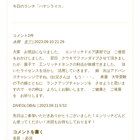
今日のランチ「ハヤシライス」
コメント2件
永岡 圭三
| 2023.09.10 21:29
大変 お世話になりました。 エンリッチドエア講習では ご迷惑
をおかけしました。 翌日 クウキでファンダイブさせて頂きまし
たが 親子で 工ンリッチドタンクの利点が体感できました。 頂
いたライセンスを活かし 活用していきます。 娘 次はアドバン
スチャレンジですね。(お父さんは もう・・・。 来週 大学受験
の下の娘とともに ランクアップチャレンジを させようと思いま
すので その時は よろしくお願いします。 ご健康と ご発展
を お祈りします。
DIVEGLOBAL
| 2023.09.11 6:52
先日はご参加いただきありがとうございました！エンリッチどんど
ん使ってください！次回もお待ちしております！
コメントを書く
名前 ：必須