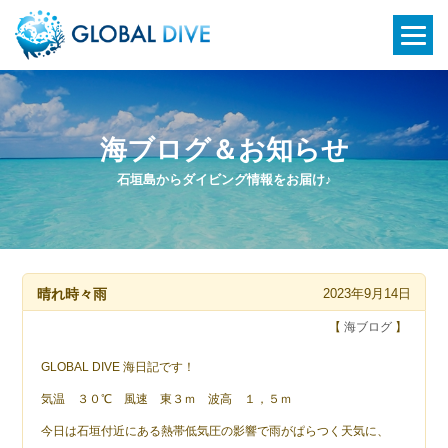
海ブログ＆お知らせ
石垣島からダイビング情報をお届け♪
晴れ時々雨
2023年9月14日
【
海ブログ
】
GLOBAL DIVE 海日記です！
気温 ３０℃ 風速 東３ｍ 波高 １，５ｍ
今日は石垣付近にある熱帯低気圧の影響で雨がぱらつく天気に、