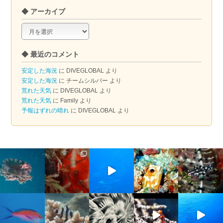
◆ アーカイブ
◆
ア
ー
◆ 最近のコメント
カ
イ
安定した海況
に
DIVEGLOBAL
より
ブ
安定した海況
に
チームシルバー
より
荒れた天気
に
DIVEGLOBAL
より
荒れた天気
に
Family
より
予報はずれの晴れ
に
DIVEGLOBAL
より