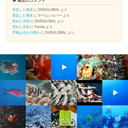
◆ 最近のコメント
カ
イ
安定した海況
に
DIVEGLOBAL
より
ブ
安定した海況
に
チームシルバー
より
荒れた天気
に
DIVEGLOBAL
より
荒れた天気
に
Family
より
予報はずれの晴れ
に
DIVEGLOBAL
より