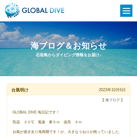
海ブログ＆お知らせ
石垣島からダイビング情報をお届け♪
台風明け
2023年10月6日
【
海ブログ
】
GLOBAL DIVE 海日記です！
気温 ３０℃ 風速 東５ｍ 波高 ４ｍ
台風が過ぎ去り海再開です！が、大きなうねりが残っていました、