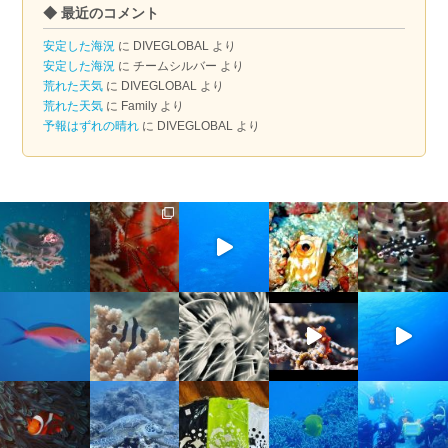
◆ 最近のコメント
カ
イ
安定した海況
に
DIVEGLOBAL
より
ブ
安定した海況
に
チームシルバー
より
荒れた天気
に
DIVEGLOBAL
より
荒れた天気
に
Family
より
予報はずれの晴れ
に
DIVEGLOBAL
より