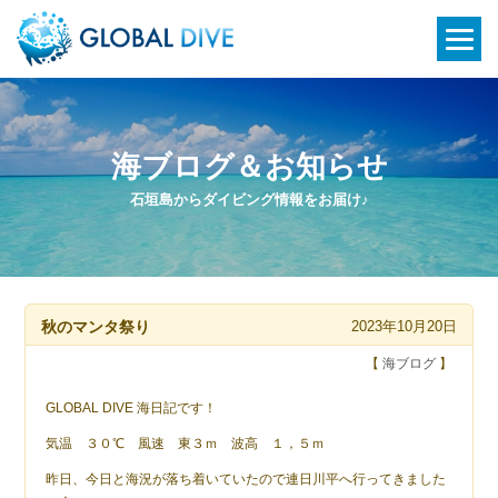
海ブログ＆お知らせ
石垣島からダイビング情報をお届け♪
秋のマンタ祭り
2023年10月20日
【
海ブログ
】
GLOBAL DIVE 海日記です！
気温 ３０℃ 風速 東３ｍ 波高 １，５ｍ
昨日、今日と海況が落ち着いていたので連日川平へ行ってきました