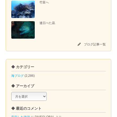
竹富へ
連日べた凪
ブログ記事一覧
◆ カテゴリー
海ブログ
(2,286)
◆ アーカイブ
◆
ア
ー
◆ 最近のコメント
カ
イ
安定した海況
に
DIVEGLOBAL
より