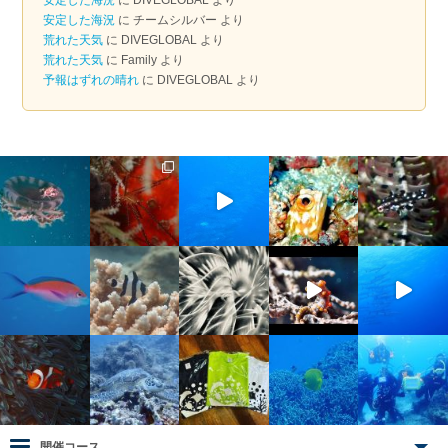
ブ
安定した海況
に
チームシルバー
より
荒れた天気
に
DIVEGLOBAL
より
荒れた天気
に
Family
より
予報はずれの晴れ
に
DIVEGLOBAL
より
開催コース