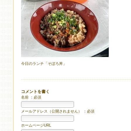
今日のランチ「そぼろ丼」
コメントを書く
名前 ：必須
メールアドレス（公開されません） ：必須
ホームページURL