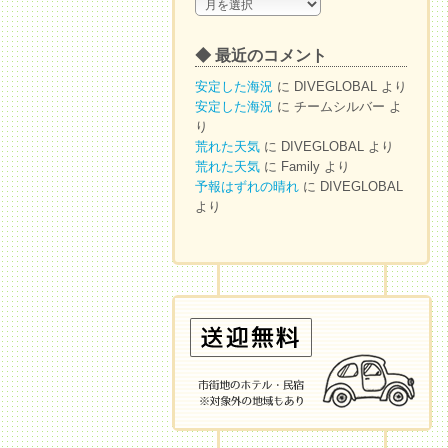
◆
ア
ー
◆ 最近のコメント
カ
イ
安定した海況
に
DIVEGLOBAL
より
ブ
安定した海況
に
チームシルバー
よ
り
荒れた天気
に
DIVEGLOBAL
より
荒れた天気
に
Family
より
予報はずれの晴れ
に
DIVEGLOBAL
より