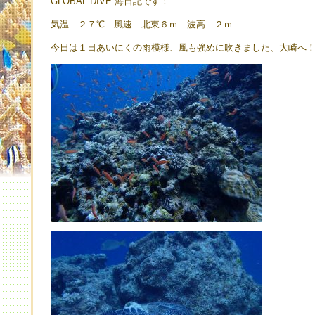
GLOBAL DIVE 海日記です！
気温 ２７℃ 風速 北東６ｍ 波高 ２ｍ
今日は１日あいにくの雨模様、風も強めに吹きました、大崎へ