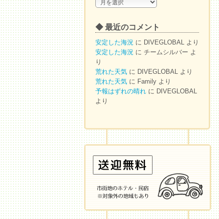
◆
ア
ー
◆ 最近のコメント
カ
イ
安定した海況
に
DIVEGLOBAL
より
ブ
安定した海況
に
チームシルバー
よ
り
荒れた天気
に
DIVEGLOBAL
より
荒れた天気
に
Family
より
予報はずれの晴れ
に
DIVEGLOBAL
より