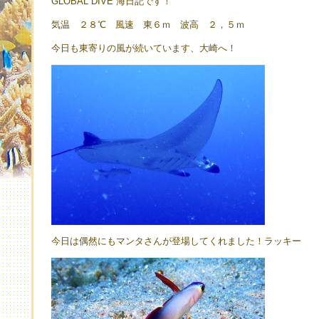
GLOBAL DIVE 海日記です！
気温 ２８℃ 風速 東６ｍ 波高 ２，５ｍ
今日も東寄りの風が続いています、大崎へ！
今日は偶然にもマンタさんが登場してくれました！ラッキー