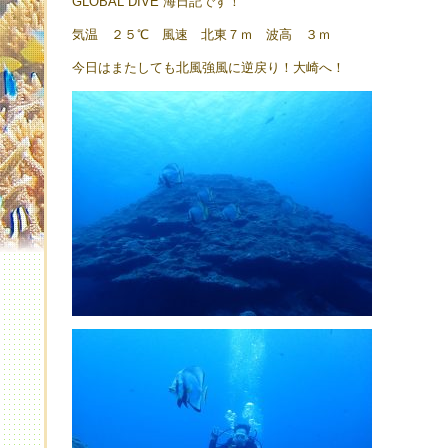
GLOBAL DIVE 海日記です！
気温 ２５℃ 風速 北東７ｍ 波高 ３ｍ
今日はまたしても北風強風に逆戻り！大崎へ！