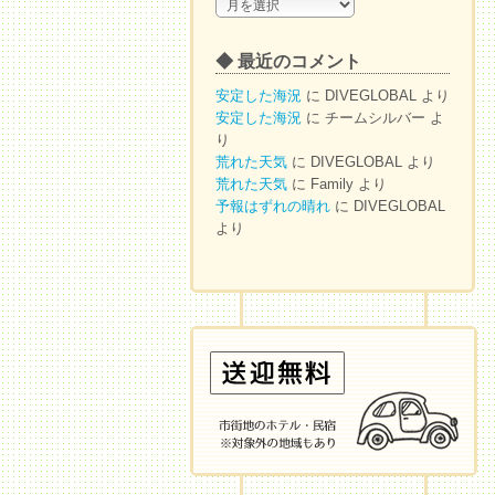
◆
ア
ー
◆ 最近のコメント
カ
イ
安定した海況
に
DIVEGLOBAL
より
ブ
安定した海況
に
チームシルバー
よ
り
荒れた天気
に
DIVEGLOBAL
より
荒れた天気
に
Family
より
予報はずれの晴れ
に
DIVEGLOBAL
より