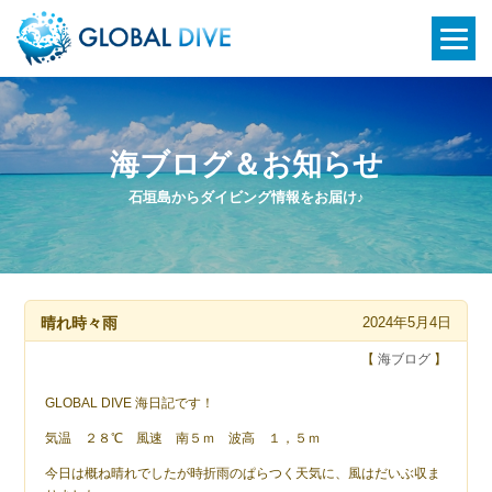
海ブログ＆お知らせ
石垣島からダイビング情報をお届け♪
晴れ時々雨
2024年5月4日
【
海ブログ
】
GLOBAL DIVE 海日記です！
気温 ２８℃ 風速 南５ｍ 波高 １，５ｍ
今日は概ね晴れでしたが時折雨のぱらつく天気に、風はだいぶ収ま