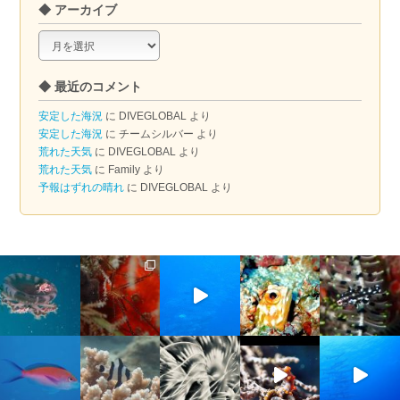
◆ アーカイブ
◆
ア
ー
◆ 最近のコメント
カ
イ
安定した海況
に
DIVEGLOBAL
より
ブ
安定した海況
に
チームシルバー
より
荒れた天気
に
DIVEGLOBAL
より
荒れた天気
に
Family
より
予報はずれの晴れ
に
DIVEGLOBAL
より