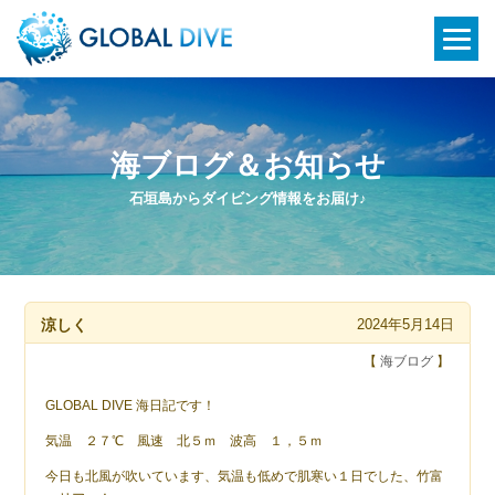
海ブログ＆お知らせ
石垣島からダイビング情報をお届け♪
涼しく
2024年5月14日
【
海ブログ
】
GLOBAL DIVE 海日記です！
気温 ２７℃ 風速 北５ｍ 波高 １，５ｍ
今日も北風が吹いています、気温も低めで肌寒い１日でした、竹富